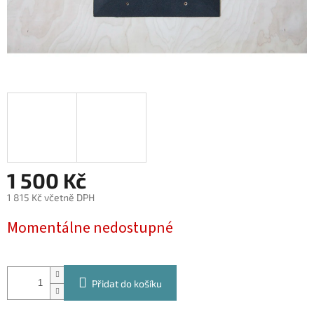
1 500 Kč
1 815 Kč včetně DPH
Měrná
Momentálne nedostupné
cena:
Přidat do košíku