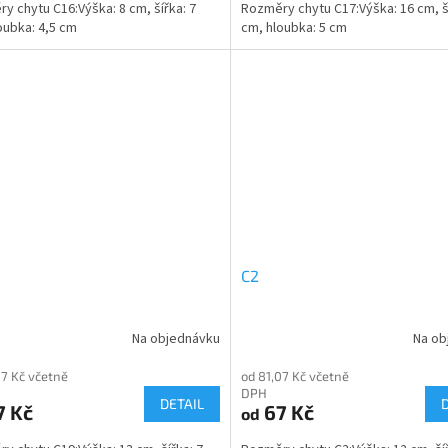
y chytu C16:Výška: 8 cm, šířka: 7
Rozměry chytu C17:Výška: 16 cm, ší
oubka: 4,5 cm
cm, hloubka: 5 cm
C2
Na objednávku
Na ob
07 Kč včetně
od 81,07 Kč včetně
DPH
DETAIL
7 Kč
67 Kč
od