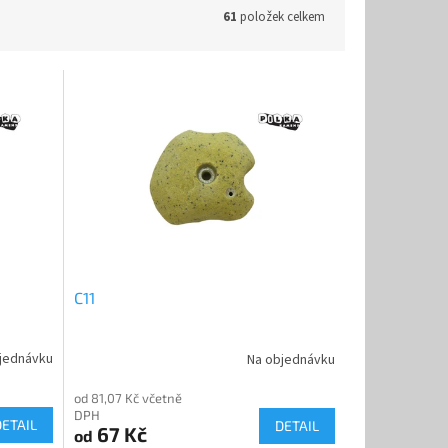
61
položek celkem
C11
jednávku
Na objednávku
od 81,07 Kč včetně
DPH
DETAIL
DETAIL
67 Kč
od