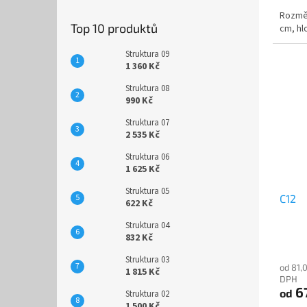
Rozměr
Top 10 produktů
cm, hl
Struktura 09
1 360 Kč
Struktura 08
990 Kč
Struktura 07
2 535 Kč
Struktura 06
1 625 Kč
Struktura 05
C12
622 Kč
Struktura 04
832 Kč
Struktura 03
od 81,
1 815 Kč
DPH
6
od
Struktura 02
1 500 Kč