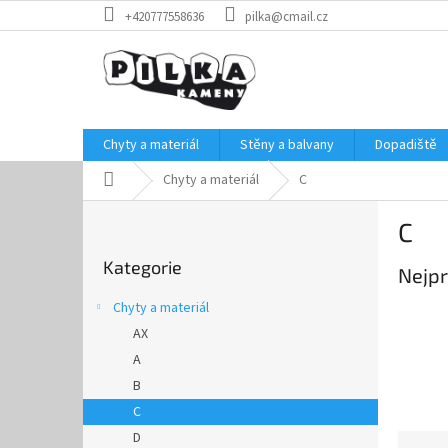
Přejít
+420777558636
pilka@cmail.cz
na
obsah
Chyty a materiál
Stěny a balvany
Dopadiště
Domů
Chyty a materiál
C
P
C
o
Přeskočit
s
Kategorie
kategorie
Nejpr
t
r
Chyty a materiál
a
AX
n
A
n
í
B
p
C
a
D
Ř