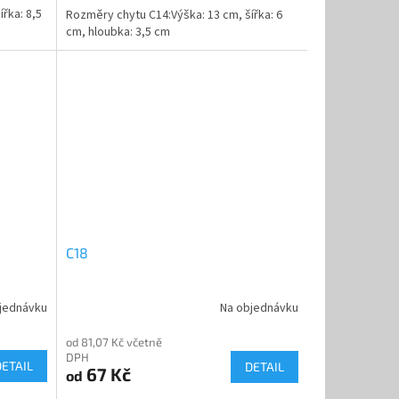
řka: 8,5
Rozměry chytu C14:Výška: 13 cm, šířka: 6
cm, hloubka: 3,5 cm
C18
jednávku
Na objednávku
od 81,07 Kč včetně
DPH
DETAIL
DETAIL
67 Kč
od