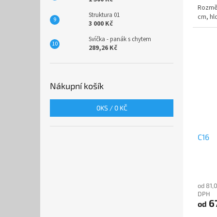
Rozměr
Struktura 01
cm, hl
3 000 Kč
Svíčka - panák s chytem
289,26 Kč
Nákupní košík
0
KS /
0 KČ
C16
od 81,
DPH
6
od