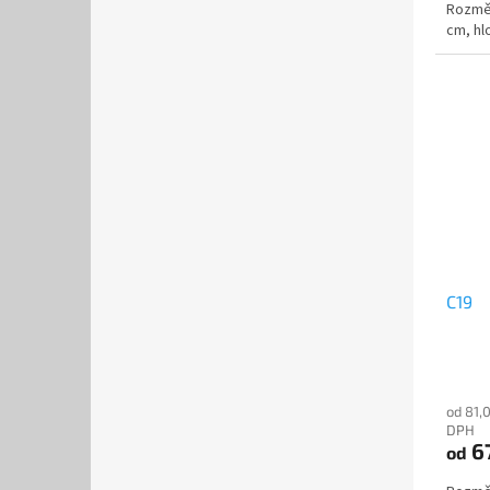
Rozměr
cm, hl
C19
od 81,
DPH
6
od