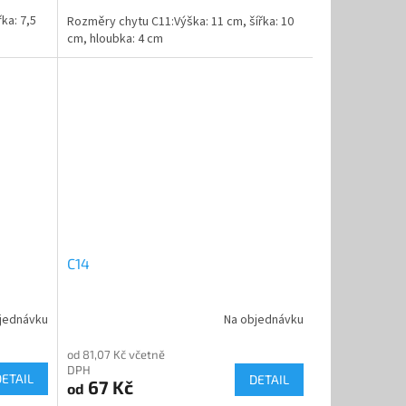
ka: 7,5
Rozměry chytu C11:Výška: 11 cm, šířka: 10
cm, hloubka: 4 cm
C14
jednávku
Na objednávku
od 81,07 Kč včetně
DPH
DETAIL
DETAIL
67 Kč
od