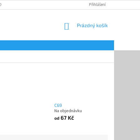
OBNÍCH ÚDAJŮ
Přihlášení
NÁKUPNÍ
Prázdný košík
KOŠÍK
C69
Na objednávku
67 Kč
od