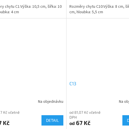
y chytu C1:Výška: 10,5 cm, šířka: 10
Rozměry chytu C10:Výška: 8 cm, šíř
oubka: 4 cm
cm, hloubka: 5,5 cm
C13
Na objednávku
Na ob
07 Kč včetně
od 81,07 Kč včetně
DPH
DETAIL
7 Kč
67 Kč
od