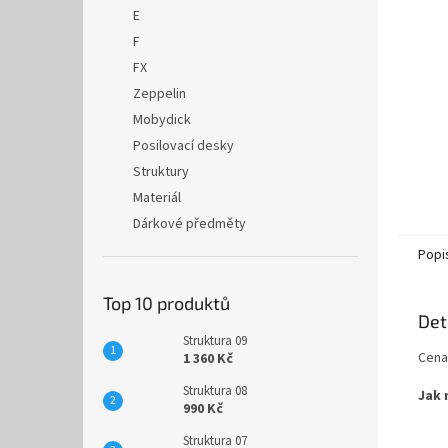
n
E
e
F
l
FX
Zeppelin
Mobydick
Posilovací desky
Struktury
Materiál
Dárkové předměty
Popi
Top 10 produktů
Det
Struktura 09
Cena
1 360 Kč
Struktura 08
Jak 
990 Kč
Struktura 07