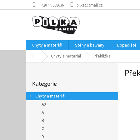
Přejít
+420777558636
pilka@cmail.cz
na
obsah
Chyty a materiál
Stěny a balvany
Dopadiště
Domů
Chyty a materiál
Překližka
P
Přek
o
Přeskočit
s
Kategorie
kategorie
t
r
Chyty a materiál
a
AX
n
A
n
í
B
p
C
a
D