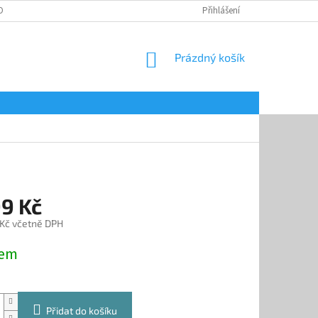
OBNÍCH ÚDAJŮ
Přihlášení
NÁKUPNÍ
Prázdný košík
KOŠÍK
99 Kč
 Kč včetně DPH
dem
Přidat do košíku