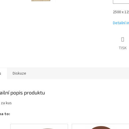
2500 x 12
Detailní 
TISK
s
Diskuze
ailní popis produktu
 za kus
na to: