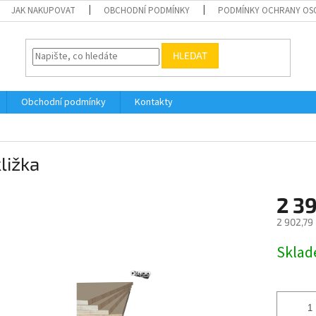
JAK NAKUPOVAT
OBCHODNÍ PODMÍNKY
PODMÍNKY OCHRANY OS
HLEDAT
Obchodní podmínky
Kontakty
ližka
2 3
2 902,79
Měrná
Skla
cena: