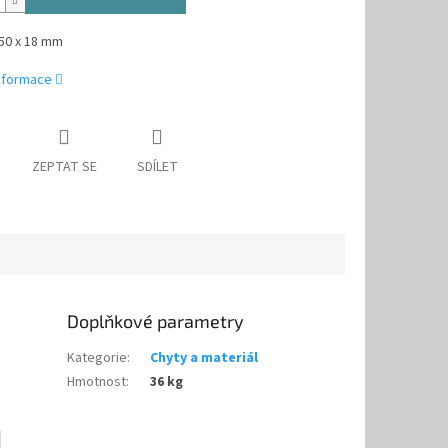
50 x 18 mm
informace
ZEPTAT SE
SDÍLET
Doplňkové parametry
Kategorie
:
Chyty a materiál
Hmotnost
:
36 kg