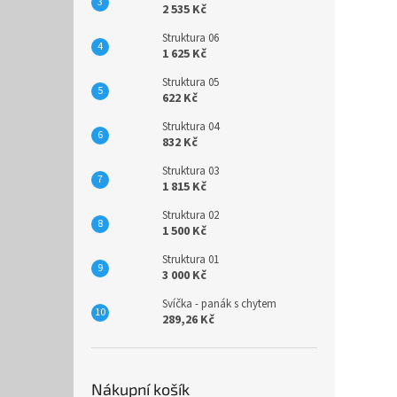
2 535 Kč
Struktura 06
1 625 Kč
Struktura 05
622 Kč
Struktura 04
832 Kč
Struktura 03
1 815 Kč
Struktura 02
1 500 Kč
Struktura 01
3 000 Kč
Svíčka - panák s chytem
289,26 Kč
Nákupní košík