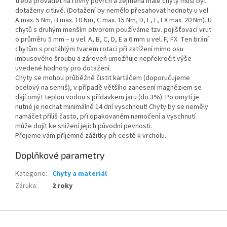
třeba provádět na rovný povrch a zejména malé chyty musí být
dotaženy citlivě. (Dotažení by nemělo přesahovat hodnoty u vel.
A max. 5 Nm, B max. 10 Nm, C max. 15 Nm, D, E, F, FX max. 20 Nm). U
chytů s druhým menším otvorem používáme tzv. pojišťovací vrut
o průměru 5 mm – u vel. A, B, C, D, E a 6 mm u vel. F, FX. Ten brání
chytům s protáhlým tvarem rotaci při zatížení mimo osu
imbusového šroubu a zároveň umožňuje nepřekročit výše
uvedené hodnoty pro dotažení.
Chyty se mohou průběžně čistit kartáčem (doporučujeme
ocelový na semiš), v případě většího zanesení magnéziem se
dají omýt teplou vodou s přídavkem jaru (do 3%). Po omytí je
nutné je nechat minimálně 14 dní vyschnout! Chyty by se neměly
namáčet příliš často, při opakovaném namočení a vyschnutí
může dojít ke snížení jejich původní pevnosti.
Přejeme vám příjemné zážitky při cestě k vrcholu.
Doplňkové parametry
Kategorie
:
Chyty a materiál
Záruka
:
2 roky
Z
á