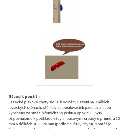
Návod k použití:
Lezecké pískové chyty slouží k volnému lezení na umělých
lezeckých stěnách, stěnkách a posilovacích panelech. Jsou
vyrobeny ze směsi křemičitého písku a epoxidu. Chyty
připevňujeme k podkladu vždy imbusovými šrouby o průměru 10
mm a délkách 30 – 120 mm (podle tloušťky chytu). Montáž je