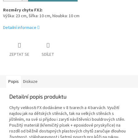
Rozměry chytu FX2:
Výška: 23 cm, šířka: 10 cm, hloubka: 10 cm
Detailní informace
ZEPTAT SE
SDÍLET
Popis
Diskuze
Detailní popis produktu
Chyty velikosti FX dodáváme v 8 tvarech a 4 barvách. Využití
najdou jak na dětských stěnách, tak na velkých stěnách s
jištěním, na své si přijdou i zarytí návštěvníci bouldrových stěn.
Použitý materiál (křemičitý písek + epoxidové pryskyřice) na
rozdíl od běžně dostupných plastových chytů zaručuje dlouhou
životnost, stálobarevnost i šetrný povrch pro kůži na rukou.