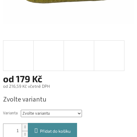
od
179 Kč
od
216,59 Kč
včetně DPH
Měrná
Zvolte variantu
cena:
Varianta
Přidat do košíku