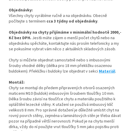
Objednávky:
Všechny chyty vyrábíme ručně a na objednávku. Obecně
počítejte s termínem
cca 3 týdny od objednávky
.
Objednávky na chyty přijímáme v minimální hodnotě 2000,-
Kč bez DPH.
Jestli máte zájem o menší počet chytů nebo na
objednávku spěcháte, kontaktujte nás prosím telefonicky a my
se pokusíme vybrat vám něco z aktuálních skladových zásob.
Chyty si můžete objednat samostatně nebo s imbusovými
šrouby vhodné délky (délka pro 18 mm překližku osazenou
buldokem). Překližku i buldoky lze objednat v sekci
Materiál
.
Montáž:
Chyty se montují do předem připravených otvorů osazených
maticemi M10 (buldok) imbusovým šroubem tloušťky 10 mm.
Délka šroubu závisí na tloušťce chytu a materiálu použitého k
opláštění lezecké stěny. K utažení se používá imbusový klíč
velikosti 8 mm. Pro správné dotažení je důležité umístit chyt na
rovný povrch stěny, zejména u laminátových stěn je třeba dávat
pozor na případné větší nerovnosti. Pokud je na chytu menší
dírka, vždy do ní použijte vrut tloušťky 5 mm jako pojistku proti