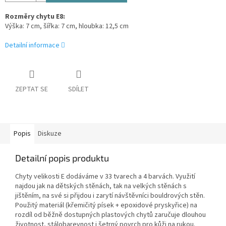
Rozměry chytu E8:
Výška: 7 cm, šířka: 7 cm, hloubka: 12,5 cm
Detailní informace
ZEPTAT SE
SDÍLET
Popis
Diskuze
Detailní popis produktu
Chyty velikosti E dodáváme v 33 tvarech a 4 barvách. Využití
najdou jak na dětských stěnách, tak na velkých stěnách s
jištěním, na své si přijdou i zarytí návštěvníci bouldrových stěn.
Použitý materiál (křemičitý písek + epoxidové pryskyřice) na
rozdíl od běžně dostupných plastových chytů zaručuje dlouhou
životnost, stálobarevnost i šetrný povrch pro kůži na rukou.