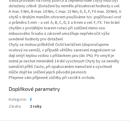
třeba provádět na rovný povrch a zejména malé chyty musí být
dotaženy citlivě. (Dotažení by nemělo přesahovat hodnoty u vel.
A max. 5 Nm, B max. 10 Nm, C max. 15 Nm, D, E, F, FX max. 20 Nm). U
chytů s druhým menším otvorem používáme tzv. pojišťovací vrut
o průměru 5 mm – u vel. A, B, C, D, E a 6 mm u vel. F, FX. Ten brání
chytům s protáhlým tvarem rotaci při zatížení mimo osu
imbusového šroubu a zároveň umožňuje nepřekročit výše
uvedené hodnoty pro dotažení.
Chyty se mohou průběžně čistit kartáčem (doporučujeme
ocelový na semiš), v případě většího zanesení magnéziem se
dají omýt teplou vodou s přídavkem jaru (do 3%). Po omytí je
nutné je nechat minimálně 14 dní vyschnout! Chyty by se neměly
namáčet příliš často, při opakovaném namočení a vyschnutí
může dojít ke snížení jejich původní pevnosti.
Přejeme vám příjemné zážitky při cestě k vrcholu.
Doplňkové parametry
Kategorie
:
E
Záruka
:
2 roky
Z
á