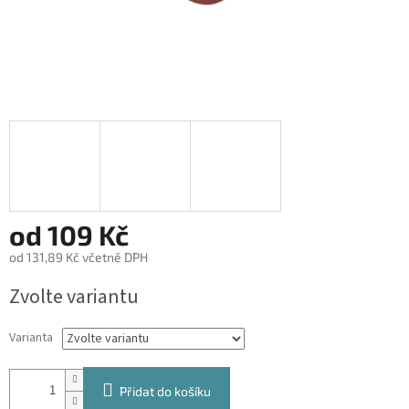
od
109 Kč
od
131,89 Kč
včetně DPH
Měrná
Zvolte variantu
cena:
Varianta
Přidat do košíku