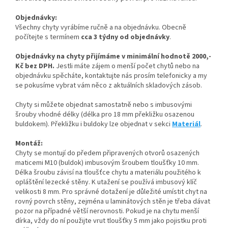
Objednávky:
Všechny chyty vyrábíme ručně a na objednávku. Obecně
počítejte s termínem
cca 3 týdny od objednávky
.
Objednávky na chyty přijímáme v minimální hodnotě 2000,-
Kč bez DPH.
Jestli máte zájem o menší počet chytů nebo na
objednávku spěcháte, kontaktujte nás prosím telefonicky a my
se pokusíme vybrat vám něco z aktuálních skladových zásob.
Chyty si můžete objednat samostatně nebo s imbusovými
šrouby vhodné délky (délka pro 18 mm překližku osazenou
buldokem). Překližku i buldoky lze objednat v sekci
Materiál
.
Montáž:
Chyty se montují do předem připravených otvorů osazených
maticemi M10 (buldok) imbusovým šroubem tloušťky 10 mm.
Délka šroubu závisí na tloušťce chytu a materiálu použitého k
opláštění lezecké stěny. K utažení se používá imbusový klíč
velikosti 8 mm. Pro správné dotažení je důležité umístit chyt na
rovný povrch stěny, zejména u laminátových stěn je třeba dávat
pozor na případné větší nerovnosti. Pokud je na chytu menší
dírka, vždy do ní použijte vrut tloušťky 5 mm jako pojistku proti