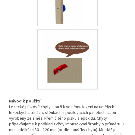
Návod k použití:
Lezecké pískové chyty slouží k volnému lezení na umělých
lezeckých stěnách, stěnkách a posilovacích panelech. Jsou
vyrobeny ze směsi křemičitého písku a epoxidu. Chyty
připevňujeme k podkladu vždy imbusovými šrouby o průměru 10
mm a délkách 30 – 120 mm (podle tloušťky chytu). Montáž je