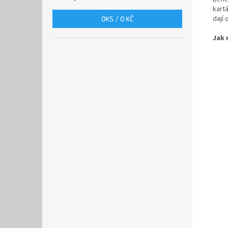
kartá
dají
0
KS /
0 KČ
Jak 