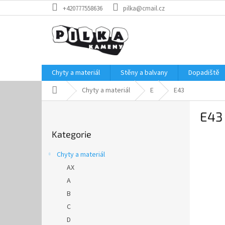
Přejít
+420777558636
pilka@cmail.cz
na
obsah
Chyty a materiál
Stěny a balvany
Dopadiště
Domů
Chyty a materiál
E
E43
P
E43
o
Přeskočit
s
Kategorie
kategorie
t
r
Chyty a materiál
a
AX
n
A
n
í
B
p
C
a
D