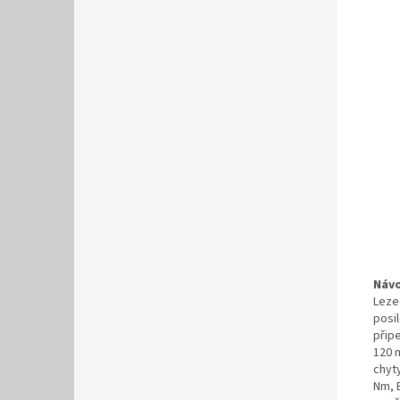
Návo
Leze
posi
přip
120 
chyt
Nm, 