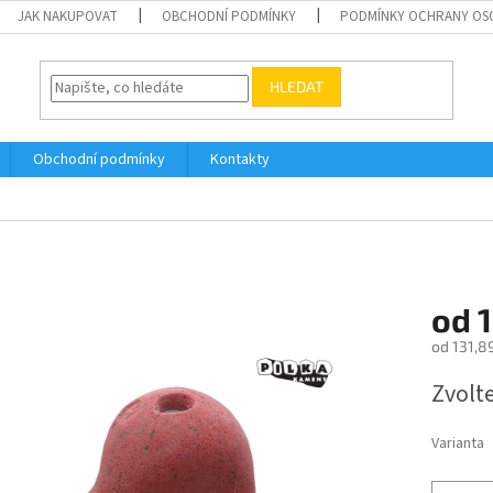
JAK NAKUPOVAT
OBCHODNÍ PODMÍNKY
PODMÍNKY OCHRANY OS
HLEDAT
Obchodní podmínky
Kontakty
od
od
131,8
Měrná
Zvolt
cena:
Varianta