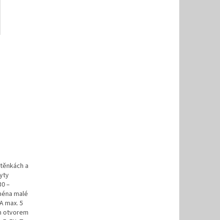
stěnkách a
yty
30 –
jména malé
A max. 5
ím otvorem