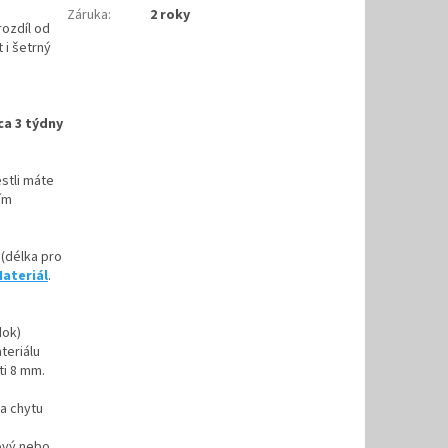
Záruka
:
2 roky
rozdíl od
 i šetrný
ca 3 týdny
stli máte
ím
(délka pro
ateriál
.
dok)
teriálu
ti 8 mm.
na chytu
ový nebo