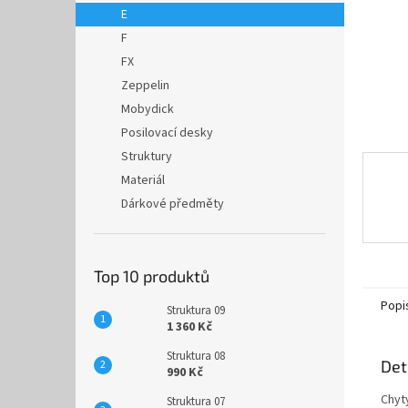
n
E
e
F
l
FX
Zeppelin
Mobydick
Posilovací desky
Struktury
Materiál
Dárkové předměty
Top 10 produktů
Popi
Struktura 09
1 360 Kč
Struktura 08
Det
990 Kč
Chyty
Struktura 07