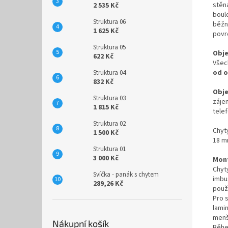
stěná
2 535 Kč
bould
Struktura 06
běžn
1 625 Kč
povrc
Struktura 05
Obje
622 Kč
Všec
od 
Struktura 04
832 Kč
Obje
Struktura 03
záje
1 815 Kč
tele
Struktura 02
Chyt
1 500 Kč
18 m
Struktura 01
3 000 Kč
Mon
Chyt
Svíčka - panák s chytem
imbu
289,26 Kč
použ
Pro 
lami
menší
Nákupní košík
Běhe