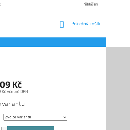
OBNÍCH ÚDAJŮ
Přihlášení
NÁKUPNÍ
Prázdný košík
KOŠÍK
109 Kč
9 Kč
včetně DPH
e variantu