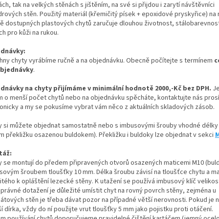
ch, tak na velkých stěnách s jištěním, na své si přijdou i zarytí návštěvníci
rových stěn. Použitý materiál (křemičitý písek + epoxidové pryskyřice) na 
ě dostupných plastových chytů zaručuje dlouhou životnost, stálobarevnost
h pro kůži na rukou.
dnávky:
hny chyty vyrábíme ručně a na objednávku. Obecně počítejte s termínem
c
objednávky
.
dnávky na chyty přijímáme v minimální hodnotě 2000,-Kč bez DPH.
Je
m o menší počet chytů nebo na objednávku spěcháte, kontaktujte nás pros
fonicky a my se pokusíme vybrat vám něco z aktuálních skladových zásob.
y si můžete objednat samostatně nebo s imbusovými šrouby vhodné délky 
m překližku osazenou buldokem). Překližku i buldoky lze objednat v sekci
M
táž:
y se montují do předem připravených otvorů osazených maticemi M10 (bul
sovým šroubem tloušťky 10 mm. Délka šroubu závisí na tloušťce chytu a ma
itého k opláštění lezecké stěny. K utažení se používá imbusový klíč velikos
správné dotažení je důležité umístit chyt na rovný povrch stěny, zejména u
nátových stěn je třeba dávat pozor na případné větší nerovnosti. Pokud je 
 dírka, vždy do ní použijte vrut tloušťky 5 mm jako pojistku proti otáčení.
m používání chytů doporučujeme pravidelné čištění kartáčem (jemný ocel