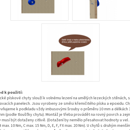
d k použití:
cké pískové chyty slouží k volnému lezení na umělých lezeckých stěnách, 
lovacích panelech. Jsou vyrobeny ze směsi křemičitého písku a epoxidu. Ch
evňujeme k podkladu vždy imbusovými šrouby o průměru 10 mm a délkách 
mm (podle tloušťky chytu). Montáž je třeba provádět na rovný povrch a ze
y musí být dotaženy citlivě. (Dotažení by nemělo přesahovat hodnoty u vel. 
B max. 10 Nm, C max. 15 Nm, D, E, F, FX max. 20 Nm). U chytů s druhým menš