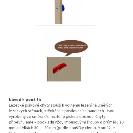
Návod k použití:
Lezecké pískové chyty slouží k volnému lezení na umělých
lezeckých stěnách, stěnkách a posilovacích panelech. Jsou
vyrobeny ze směsi křemičitého písku a epoxidu. Chyty
připevňujeme k podkladu vždy imbusovými šrouby o průměru 10
mm a délkách 30 – 120 mm (podle tloušťky chytu). Montáž je