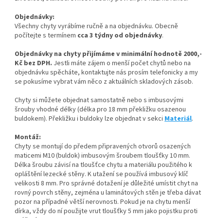
Objednávky:
Všechny chyty vyrábíme ručně a na objednávku. Obecně
počítejte s termínem
cca 3 týdny od objednávky
.
Objednávky na chyty přijímáme v minimální hodnotě 2000,-
Kč bez DPH.
Jestli máte zájem o menší počet chytů nebo na
objednávku spěcháte, kontaktujte nás prosím telefonicky a my
se pokusíme vybrat vám něco z aktuálních skladových zásob.
Chyty si můžete objednat samostatně nebo s imbusovými
šrouby vhodné délky (délka pro 18 mm překližku osazenou
buldokem). Překližku i buldoky lze objednat v sekci
Materiál
.
Montáž:
Chyty se montují do předem připravených otvorů osazených
maticemi M10 (buldok) imbusovým šroubem tloušťky 10 mm.
Délka šroubu závisí na tloušťce chytu a materiálu použitého k
opláštění lezecké stěny. K utažení se používá imbusový klíč
velikosti 8 mm. Pro správné dotažení je důležité umístit chyt na
rovný povrch stěny, zejména u laminátových stěn je třeba dávat
pozor na případné větší nerovnosti. Pokud je na chytu menší
dírka, vždy do ní použijte vrut tloušťky 5 mm jako pojistku proti