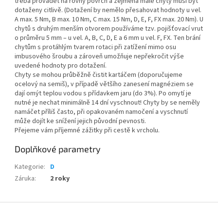
třeba provádět na rovný povrch a zejména malé chyty musí být
dotaženy citlivě. (Dotažení by nemělo přesahovat hodnoty u vel.
A max. 5 Nm, B max. 10 Nm, C max. 15 Nm, D, E, F, FX max. 20 Nm). U
chytů s druhým menším otvorem používáme tzv. pojišťovací vrut
o průměru 5 mm – u vel. A, B, C, D, E a 6 mm u vel. F, FX. Ten brání
chytům s protáhlým tvarem rotaci při zatížení mimo osu
imbusového šroubu a zároveň umožňuje nepřekročit výše
uvedené hodnoty pro dotažení.
Chyty se mohou průběžně čistit kartáčem (doporučujeme
ocelový na semiš), v případě většího zanesení magnéziem se
dají omýt teplou vodou s přídavkem jaru (do 3%). Po omytí je
nutné je nechat minimálně 14 dní vyschnout! Chyty by se neměly
namáčet příliš často, při opakovaném namočení a vyschnutí
může dojít ke snížení jejich původní pevnosti.
Přejeme vám příjemné zážitky při cestě k vrcholu.
Doplňkové parametry
Kategorie
:
D
Záruka
:
2 roky
Z
á