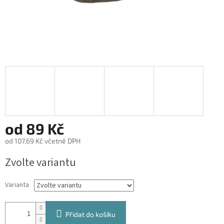
od
89 Kč
od
107,69 Kč
včetně DPH
Měrná
Zvolte variantu
cena:
Varianta
Přidat do košíku