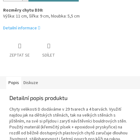
Rozměry chytu D30:
Výška: 11 cm, šířka: 9 cm, hloubka: 5,5 cm
Detailní informace
ZEPTAT SE
SDÍLET
Popis
Diskuze
Detailní popis produktu
Chyty velikosti D dodáváme v 29 tvarech a 4 barvách. Využití
najdou jak na dětských stěnách, tak na velkých stěnách s
jištěním, na své si přijdou i zarytí návštěvníci bouldrových stěn.
Použitý materiál (křemičitý písek + epoxidové pryskyřice) na
rozdíl od běžně dostupných plastových chytů zaručuje dlouhou
životnost, stálobarevnost i šetrný povrch pro kůži na rukou.