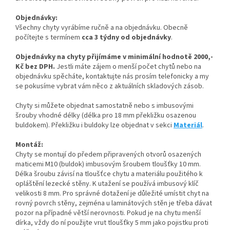
Objednávky:
Všechny chyty vyrábíme ručně a na objednávku. Obecně
počítejte s termínem
cca 3 týdny od objednávky
.
Objednávky na chyty přijímáme v minimální hodnotě 2000,-
Kč bez DPH.
Jestli máte zájem o menší počet chytů nebo na
objednávku spěcháte, kontaktujte nás prosím telefonicky a my
se pokusíme vybrat vám něco z aktuálních skladových zásob.
Chyty si můžete objednat samostatně nebo s imbusovými
šrouby vhodné délky (délka pro 18 mm překližku osazenou
buldokem). Překližku i buldoky lze objednat v sekci
Materiál
.
Montáž:
Chyty se montují do předem připravených otvorů osazených
maticemi M10 (buldok) imbusovým šroubem tloušťky 10 mm.
Délka šroubu závisí na tloušťce chytu a materiálu použitého k
opláštění lezecké stěny. K utažení se používá imbusový klíč
velikosti 8 mm. Pro správné dotažení je důležité umístit chyt na
rovný povrch stěny, zejména u laminátových stěn je třeba dávat
pozor na případné větší nerovnosti. Pokud je na chytu menší
dírka, vždy do ní použijte vrut tloušťky 5 mm jako pojistku proti