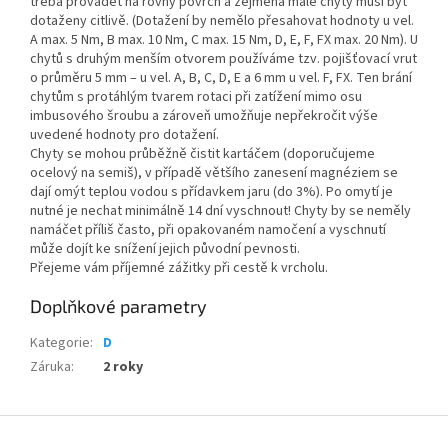
třeba provádět na rovný povrch a zejména malé chyty musí být
dotaženy citlivě. (Dotažení by nemělo přesahovat hodnoty u vel.
A max. 5 Nm, B max. 10 Nm, C max. 15 Nm, D, E, F, FX max. 20 Nm). U
chytů s druhým menším otvorem používáme tzv. pojišťovací vrut
o průměru 5 mm – u vel. A, B, C, D, E a 6 mm u vel. F, FX. Ten brání
chytům s protáhlým tvarem rotaci při zatížení mimo osu
imbusového šroubu a zároveň umožňuje nepřekročit výše
uvedené hodnoty pro dotažení.
Chyty se mohou průběžně čistit kartáčem (doporučujeme
ocelový na semiš), v případě většího zanesení magnéziem se
dají omýt teplou vodou s přídavkem jaru (do 3%). Po omytí je
nutné je nechat minimálně 14 dní vyschnout! Chyty by se neměly
namáčet příliš často, při opakovaném namočení a vyschnutí
může dojít ke snížení jejich původní pevnosti.
Přejeme vám příjemné zážitky při cestě k vrcholu.
Doplňkové parametry
Kategorie
:
D
Záruka
:
2 roky
Z
á