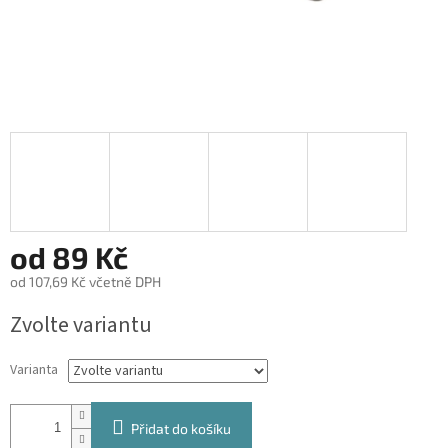
od
89 Kč
od
107,69 Kč
včetně DPH
Měrná
Zvolte variantu
cena:
Varianta
Přidat do košíku