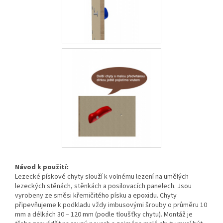
Návod k použití:
Lezecké pískové chyty slouží k volnému lezení na umělých
lezeckých stěnách, stěnkách a posilovacích panelech. Jsou
vyrobeny ze směsi křemičitého písku a epoxidu. Chyty
připevňujeme k podkladu vždy imbusovými šrouby o průměru 10
mm a délkách 30 – 120 mm (podle tloušťky chytu). Montáž je