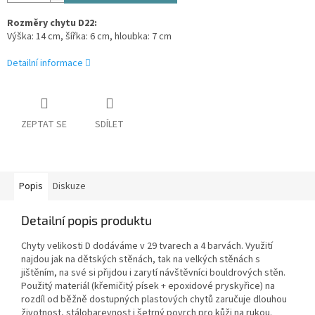
Rozměry chytu D22:
Výška: 14 cm, šířka: 6 cm, hloubka: 7 cm
Detailní informace
ZEPTAT SE
SDÍLET
Popis
Diskuze
Detailní popis produktu
Chyty velikosti D dodáváme v 29 tvarech a 4 barvách. Využití
najdou jak na dětských stěnách, tak na velkých stěnách s
jištěním, na své si přijdou i zarytí návštěvníci bouldrových stěn.
Použitý materiál (křemičitý písek + epoxidové pryskyřice) na
rozdíl od běžně dostupných plastových chytů zaručuje dlouhou
životnost, stálobarevnost i šetrný povrch pro kůži na rukou.