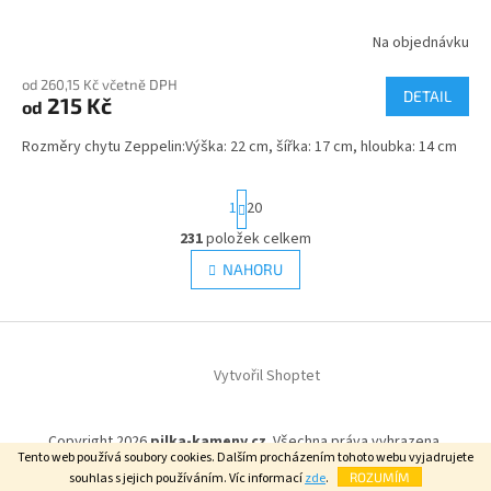
Na objednávku
od 260,15 Kč včetně DPH
DETAIL
215 Kč
od
Rozměry chytu Zeppelin:Výška: 22 cm, šířka: 17 cm, hloubka: 14 cm
S
1
20
t
r
231
položek celkem
O
á
v
NAHORU
n
l
k
á
o
v
Z
d
á
a
á
n
c
Vytvořil Shoptet
p
í
í
a
p
t
r
Copyright 2026
pilka-kameny.cz
. Všechna práva vyhrazena.
í
v
Tento web používá soubory cookies. Dalším procházením tohoto webu vyjadrujete
k
souhlas s jejich používáním. Víc informací
zde
.
ROZUMÍM