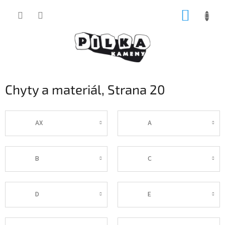
Přejít
NÁKUP
na
obsah
KOŠÍK
Chyty a materiál
, Strana 20
AX
A
B
C
D
E