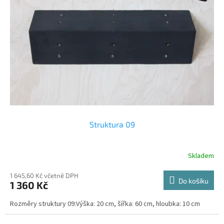
s
k
p
t
r
ů
o
d
u
k
t
ů
Struktura 09
Skladem
1 645,60 Kč včetně DPH
Do košíku
1 360 Kč
Rozměry struktury 09:Výška: 20 cm, šířka: 60 cm, hloubka: 10 cm