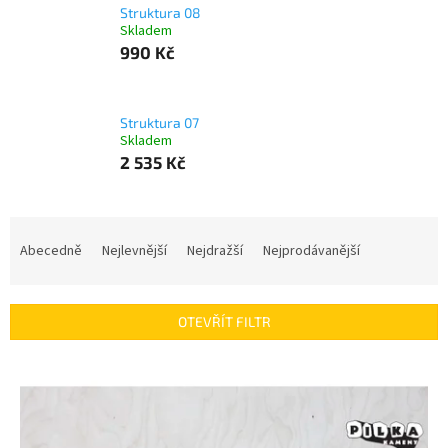
Struktura 08
Skladem
990 Kč
Struktura 07
Skladem
2 535 Kč
Ř
a
Abecedně
Nejlevnější
Nejdražší
Nejprodávanější
z
e
n
OTEVŘÍT FILTR
í
p
V
r
ý
o
p
d
i
u