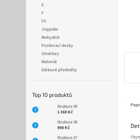
n
E
e
F
l
FX
Zeppelin
Mobydick
Posilovací desky
Struktury
Materiál
Dárkové předměty
Top 10 produktů
Popi
Struktura 09
1 360 Kč
Struktura 08
Det
990 Kč
Chyty
Struktura 07