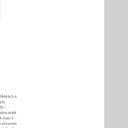
stěnkách a
yty
30 –
jména malé
A max. 5
ím otvorem