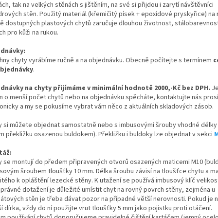
ch, tak na velkých stěnách s jištěním, na své si přijdou i zarytí návštěvníci
rových stěn. Použitý materiál (křemičitý písek + epoxidové pryskyřice) na 
ě dostupných plastových chytů zaručuje dlouhou životnost, stálobarevnost
h pro kůži na rukou.
dnávky:
hny chyty vyrábíme ručně a na objednávku. Obecně počítejte s termínem
c
objednávky
.
dnávky na chyty přijímáme v minimální hodnotě 2000,-Kč bez DPH.
Je
m o menší počet chytů nebo na objednávku spěcháte, kontaktujte nás pros
fonicky a my se pokusíme vybrat vám něco z aktuálních skladových zásob.
y si můžete objednat samostatně nebo s imbusovými šrouby vhodné délky 
m překližku osazenou buldokem). Překližku i buldoky lze objednat v sekci
M
táž:
y se montují do předem připravených otvorů osazených maticemi M10 (bul
sovým šroubem tloušťky 10 mm. Délka šroubu závisí na tloušťce chytu a ma
itého k opláštění lezecké stěny. K utažení se používá imbusový klíč velikos
správné dotažení je důležité umístit chyt na rovný povrch stěny, zejména u
nátových stěn je třeba dávat pozor na případné větší nerovnosti. Pokud je 
 dírka, vždy do ní použijte vrut tloušťky 5 mm jako pojistku proti otáčení.
m používání chytů doporučujeme pravidelné čištění kartáčem (jemný ocel