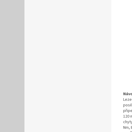
Návo
Leze
posi
přip
120 
chyt
Nm, 