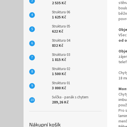
stěná
2 535 Kč
bould
Struktura 06
běžn
1 625 Kč
povrc
Struktura 05
Obje
622 Kč
Všec
od 
Struktura 04
832 Kč
Obje
Struktura 03
záje
1 815 Kč
tele
Struktura 02
Chyt
1 500 Kč
18 m
Struktura 01
3 000 Kč
Mon
Chyt
Svíčka - panák s chytem
imbu
289,26 Kč
použ
Pro 
lami
menší
Nákupní košík
Běhe