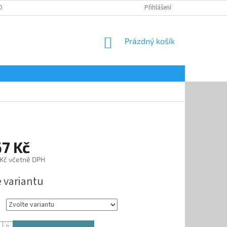
OBNÍCH ÚDAJŮ
Přihlášení
NÁKUPNÍ
Prázdný košík
KOŠÍK
67 Kč
 Kč
včetně DPH
e variantu