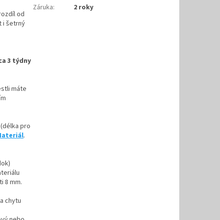
Záruka
:
2 roky
rozdíl od
 i šetrný
ca 3 týdny
stli máte
ím
(délka pro
ateriál
.
dok)
teriálu
ti 8 mm.
na chytu
ový nebo