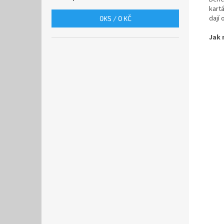
kartá
dají
0
KS /
0 KČ
Jak 