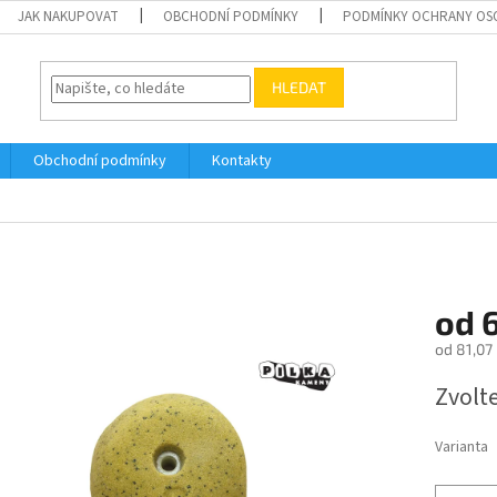
JAK NAKUPOVAT
OBCHODNÍ PODMÍNKY
PODMÍNKY OCHRANY OS
HLEDAT
Obchodní podmínky
Kontakty
od
od
81,07
Měrná
Zvolt
cena:
Varianta