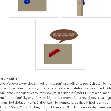
d k použití:
cké pískové chyty slouží k volnému lezení na umělých lezeckých stěnách, 
lovacích panelech. Jsou vyrobeny ze směsi křemičitého písku a epoxidu. Ch
evňujeme k podkladu vždy imbusovými šrouby o průměru 10 mm a délkách 
mm (podle tloušťky chytu). Montáž je třeba provádět na rovný povrch a ze
y musí být dotaženy citlivě. (Dotažení by nemělo přesahovat hodnoty u vel. 
B max. 10 Nm, C max. 15 Nm, D, E, F, FX max. 20 Nm). U chytů s druhým menš