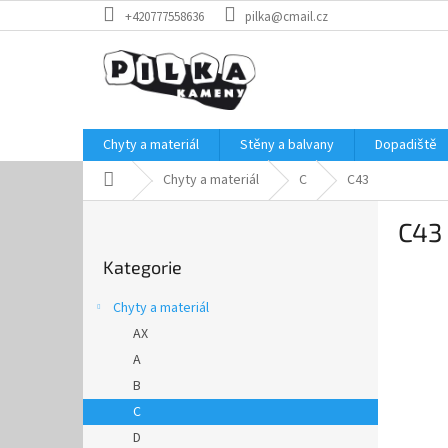
Přejít
+420777558636
pilka@cmail.cz
na
obsah
Chyty a materiál
Stěny a balvany
Dopadiště
Domů
Chyty a materiál
C
C43
P
C43
o
Přeskočit
s
Kategorie
kategorie
t
r
Chyty a materiál
a
AX
n
A
n
í
B
p
C
a
D