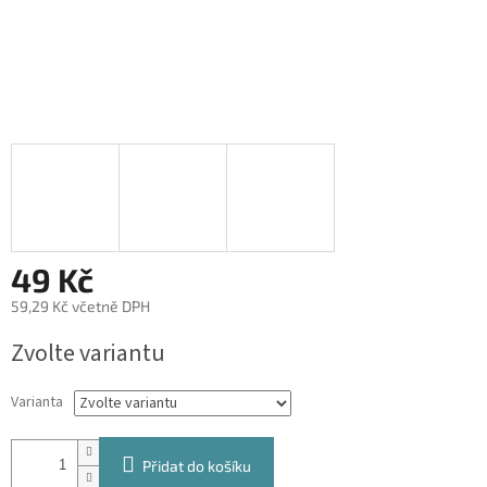
49 Kč
59,29 Kč včetně DPH
Měrná
Zvolte variantu
cena:
Varianta
Přidat do košíku