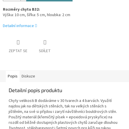
Rozměry chytu B32:
Výška: 10 cm, šířka: 5 cm, hloubka: 2 cm
Detailní informace
ZEPTAT SE
SDÍLET
Popis
Diskuze
Detailní popis produktu
Chyty velikosti B dodáváme v 30 tvarech a 4 barvách. Využití
najdou jak na dětských stěnách, tak na velkých stěnách s
jištěním, na své si přijdou i zarytí návštěvníci bouldrových stěn.
Použitý materiál (křemičitý písek + epoxidová pryskyřice) na
rozdíl od běžně dostupných plastových chytů zaručuje dlouhou
životnost, stálobarevnost i šetrný povrch pro kůži na rukou.