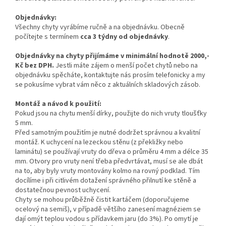
Objednávky:
Všechny chyty vyrábíme ručně a na objednávku. Obecně
počítejte s termínem
cca 3 týdny od objednávky
.
Objednávky na chyty přijímáme v minimální hodnotě 2000,-
Kč bez DPH.
Jestli máte zájem o menší počet chytů nebo na
objednávku spěcháte, kontaktujte nás prosím telefonicky a my
se pokusíme vybrat vám něco z aktuálních skladových zásob.
Montáž a návod k použití:
Pokud jsou na chytu menší dírky, použijte do nich vruty tloušťky
5 mm.
Před samotným použitím je nutné dodržet správnou a kvalitní
montáž. K uchycení na lezeckou stěnu (z překližky nebo
laminátu) se používají vruty do dřeva o průměru 4 mm a délce 35
mm. Otvory pro vruty není třeba předvrtávat, musí se ale dbát
na to, aby byly vruty montovány kolmo na rovný podklad. Tím
docílíme i při citlivém dotažení správného přilnutí ke stěně a
dostatečnou pevnost uchycení.
Chyty se mohou průběžně čistit kartáčem (doporučujeme
ocelový na semiš), v případě většího zanesení magnéziem se
dají omýt teplou vodou s přídavkem jaru (do 3%). Po omytí je