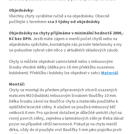
Objednávky:
Všechny chyty vyrábíme ručně a na objednávku. Obecně
počítejte s termínem
cca 3 týdny od objednávky
.
Objednávky na chyty přijímáme v minimální hodnotě 2000,-
Kč bez DPH.
Jestli máte zájem o menší počet chytů nebo na
objednávku spěcháte, kontaktujte nás prosím telefonicky a my
se pokusíme vybrat vám něco z aktuálních skladových zásob.
Chyty si můžete objednat samostatně nebo s imbusovými
šrouby vhodné délky (délka pro 18 mm překližku osazenou
buldokem). Překližku i buldoky lze objednat v sekci
Materiál
.
Montáž:
Chyty se montují do předem připravených otvorů osazených
maticemi M10 (buldok) imbusovým šroubem tloušťky 10 mm.
Délka šroubu závisí na tloušťce chytu a materiálu použitého k
opláštění lezecké stěny. K utažení se používá imbusový klíč
velikosti 8 mm. Pro správné dotažení je důležité umístit chyt na
rovný povrch stěny, zejména u laminátových stěn je třeba dávat
pozor na případné větší nerovnosti. Pokud je na chytu menší
dírka, vždy do ní použijte vrut tloušťky 5 mm jako pojistku proti