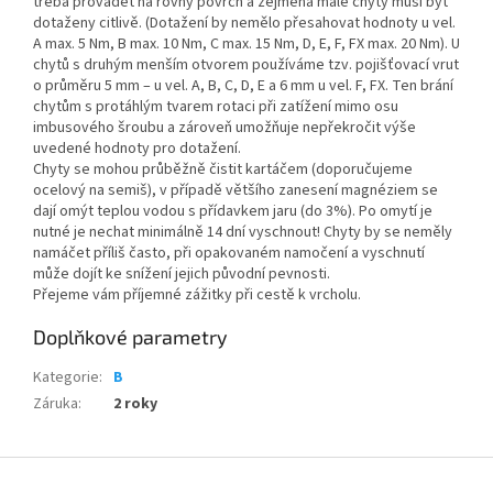
třeba provádět na rovný povrch a zejména malé chyty musí být
dotaženy citlivě. (Dotažení by nemělo přesahovat hodnoty u vel.
A max. 5 Nm, B max. 10 Nm, C max. 15 Nm, D, E, F, FX max. 20 Nm). U
chytů s druhým menším otvorem používáme tzv. pojišťovací vrut
o průměru 5 mm – u vel. A, B, C, D, E a 6 mm u vel. F, FX. Ten brání
chytům s protáhlým tvarem rotaci při zatížení mimo osu
imbusového šroubu a zároveň umožňuje nepřekročit výše
uvedené hodnoty pro dotažení.
Chyty se mohou průběžně čistit kartáčem (doporučujeme
ocelový na semiš), v případě většího zanesení magnéziem se
dají omýt teplou vodou s přídavkem jaru (do 3%). Po omytí je
nutné je nechat minimálně 14 dní vyschnout! Chyty by se neměly
namáčet příliš často, při opakovaném namočení a vyschnutí
může dojít ke snížení jejich původní pevnosti.
Přejeme vám příjemné zážitky při cestě k vrcholu.
Doplňkové parametry
Kategorie
:
B
Záruka
:
2 roky
Z
á