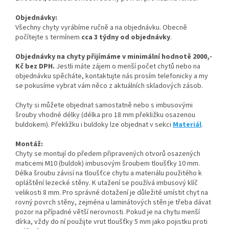
Objednávky:
Všechny chyty vyrábíme ručně a na objednávku. Obecně
počítejte s termínem
cca 3 týdny od objednávky
.
Objednávky na chyty přijímáme v minimální hodnotě 2000,-
Kč bez DPH.
Jestli máte zájem o menší počet chytů nebo na
objednávku spěcháte, kontaktujte nás prosím telefonicky a my
se pokusíme vybrat vám něco z aktuálních skladových zásob.
Chyty si můžete objednat samostatně nebo s imbusovými
šrouby vhodné délky (délka pro 18 mm překližku osazenou
buldokem). Překližku i buldoky lze objednat v sekci
Materiál
.
Montáž:
Chyty se montují do předem připravených otvorů osazených
maticemi M10 (buldok) imbusovým šroubem tloušťky 10 mm.
Délka šroubu závisí na tloušťce chytu a materiálu použitého k
opláštění lezecké stěny. K utažení se používá imbusový klíč
velikosti 8 mm. Pro správné dotažení je důležité umístit chyt na
rovný povrch stěny, zejména u laminátových stěn je třeba dávat
pozor na případné větší nerovnosti. Pokud je na chytu menší
dírka, vždy do ní použijte vrut tloušťky 5 mm jako pojistku proti