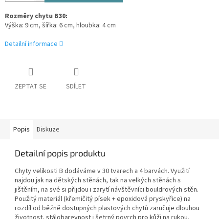
Rozměry chytu B30:
Výška: 9 cm, šířka: 6 cm, hloubka: 4 cm
Detailní informace
ZEPTAT SE
SDÍLET
Popis
Diskuze
Detailní popis produktu
Chyty velikosti B dodáváme v 30 tvarech a 4 barvách. Využití
najdou jak na dětských stěnách, tak na velkých stěnách s
jištěním, na své si přijdou i zarytí návštěvníci bouldrových stěn.
Použitý materiál (křemičitý písek + epoxidová pryskyřice) na
rozdíl od běžně dostupných plastových chytů zaručuje dlouhou
životnost, stálobarevnost i šetrný povrch pro kůži na rukou.