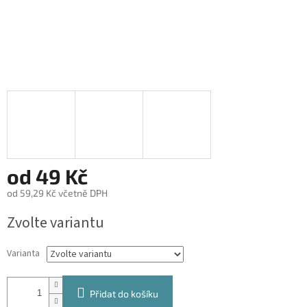
od
49 Kč
od
59,29 Kč
včetně DPH
Měrná
Zvolte variantu
cena:
Varianta
Přidat do košíku