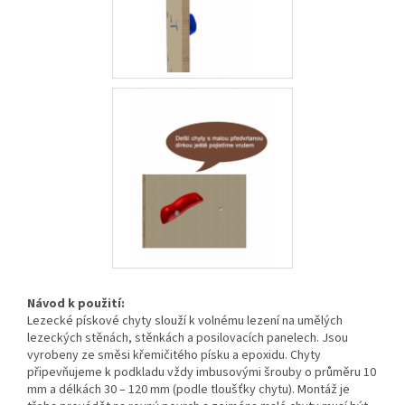
Návod k použití:
Lezecké pískové chyty slouží k volnému lezení na umělých
lezeckých stěnách, stěnkách a posilovacích panelech. Jsou
vyrobeny ze směsi křemičitého písku a epoxidu. Chyty
připevňujeme k podkladu vždy imbusovými šrouby o průměru 10
mm a délkách 30 – 120 mm (podle tloušťky chytu). Montáž je